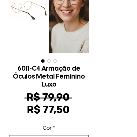
6011-C4 Armação de
Óculos Metal Feminino
Luxo
Preço
 R$ 79,90 
Preço
normal
R$ 77,50
promocional
Cor
*