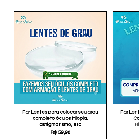
Par Lentes para colocar seu grau
Visualização rápida
Par Len
completo óculos Miopia,
Co
astigmatismo, etc
H
Preço
R$ 59,90