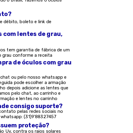
do o Brasil, fazemos o óculos
nto?
e débito, boleto e link de
s com lentes de grau,
los tem garantia de fábrica de um
o grau conforme a receita
mpra de óculos com grau
o chat ou pelo nosso whatsapp e
eguida pode escolher a armação
nho depois adicione as lentes que
amos pelo chat, ao carrinho e
rmação e lentes no carrinho
onde consigo suporte?
ontato pelas redes sociais no
e whatsapp: (31)9'88327457
possuem proteção?
 Uv, contra os raios solares