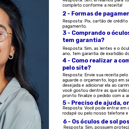
Resposta: Sim, enviamos para to
completo conforme a receita!
2 - Formas de pagame
Resposta: Pix, cartão de crédito 
pagamento.
3 - Comprando o óculo
tem garantia?
Resposta: Sim, as lentes e o ócu
ano, tem garantia de exatidão d
4 - Como realizar a co
pelo site?
Resposta: Envie sua receita pel
aguarde o orçamento, logo em s
desejada e adicionar ela ao carri
você gostou dentre as que indic
pronto finalize o pedido com a a
5 - Preciso de ajuda, 
Resposta: Você pode entrar em c
rodapé ou pelo nosso telefone 
6 - Os óculos de sol 
Resposta: Sim, possuem proteção