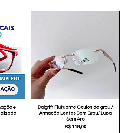
mação +
Balgriff Flutuante Óculos de grau /
Visualização rápida
nalizado
Armação Lentes Sem Grau/ Lupa
Sem Aro
Preço
R$ 119,00