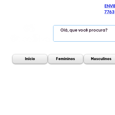
ENVI
7763
Início
Femininos
Masculinos