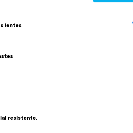
s lentes
astes
al resistente.