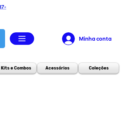
37-
Minha conta
Kits e Combos
Acessórios
Coleções