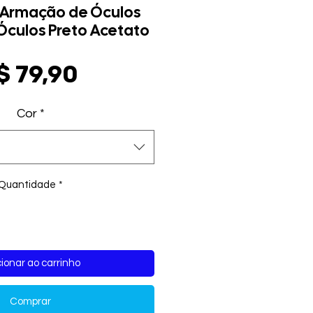
 Armação de Óculos
 Óculos Preto Acetato
Preço
$ 79,90
Cor
*
Quantidade
*
ionar ao carrinho
Comprar