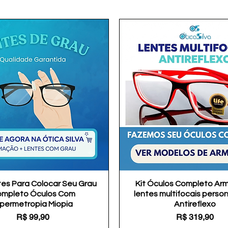
tes Para Colocar Seu Grau
Visualização rápida
Kit Óculos Completo Ar
Visualização rápida
mpleto Óculos Com
lentes multifocais perso
ipermetropia Miopia
Antireflexo
Preço
Preço
R$ 99,90
R$ 319,90