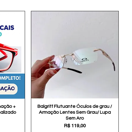
mação +
Balgriff Flutuante Óculos de grau /
Visualização rápida
nalizado
Armação Lentes Sem Grau/ Lupa
Sem Aro
Preço
R$ 119,00