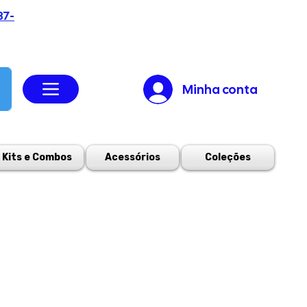
37-
Minha conta
Kits e Combos
Acessórios
Coleções