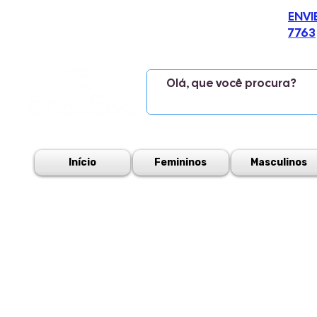
ENVI
7763
Início
Femininos
Masculinos