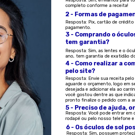
Resposta: Sim, enviamos para to
completo conforme a receita!
2 - Formas de pagame
Resposta: Pix, cartão de crédito 
pagamento.
3 - Comprando o óculo
tem garantia?
Resposta: Sim, as lentes e o ócu
ano, tem garantia de exatidão d
4 - Como realizar a co
pelo site?
Resposta: Envie sua receita pel
aguarde o orçamento, logo em s
desejada e adicionar ela ao carri
você gostou dentre as que indic
pronto finalize o pedido com a a
5 - Preciso de ajuda, 
Resposta: Você pode entrar em c
rodapé ou pelo nosso telefone 
6 - Os óculos de sol 
Resposta: Sim, possuem proteção