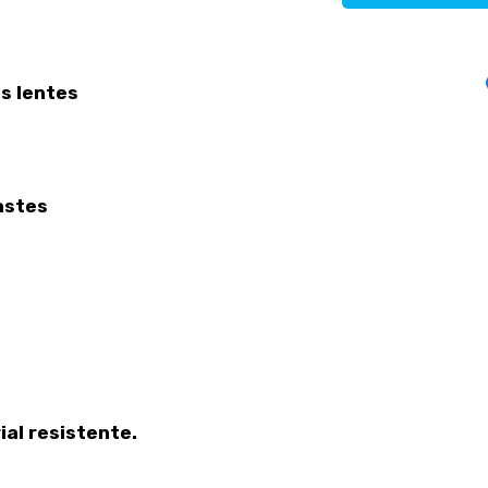
s lentes
astes
al resistente.