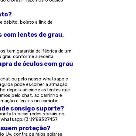
do o Brasil, fazemos o óculos
nto?
e débito, boleto e link de
s com lentes de grau,
los tem garantia de fábrica de um
o grau conforme a receita
mpra de óculos com grau
o chat ou pelo nosso whatsapp e
eguida pode escolher a armação
nho depois adicione as lentes que
amos pelo chat, ao carrinho e
rmação e lentes no carrinho
onde consigo suporte?
ontato pelas redes sociais no
e whatsapp: (31)9'88327457
possuem proteção?
 Uv, contra os raios solares