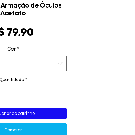
 Armação de Óculos
Acetato
Preço
$ 79,90
Cor
*
Quantidade
*
ionar ao carrinho
Comprar