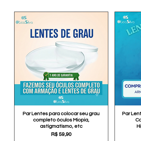
Par Lentes para colocar seu grau
Visualização rápida
Par Len
completo óculos Miopia,
Co
astigmatismo, etc
H
Preço
R$ 59,90