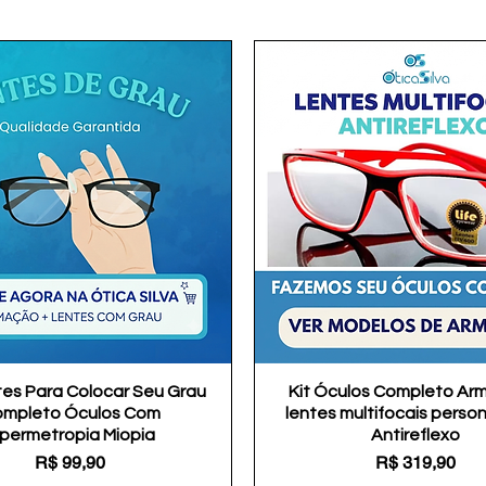
tes Para Colocar Seu Grau
Visualização rápida
Kit Óculos Completo Ar
Visualização rápida
mpleto Óculos Com
lentes multifocais perso
ipermetropia Miopia
Antireflexo
Preço
Preço
R$ 99,90
R$ 319,90