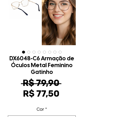
DX6048-C6 Armação de
Óculos Metal Feminino
Gatinho
Preço
 R$ 79,90 
Preço
normal
R$ 77,50
promocional
Cor
*