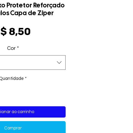
xo Protetor Reforçado
los Capa de Zíper
Preço
$ 8,50
Cor
*
Quantidade
*
ionar ao carrinho
Comprar