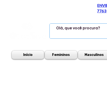
ENVI
7763
Início
Femininos
Masculinos