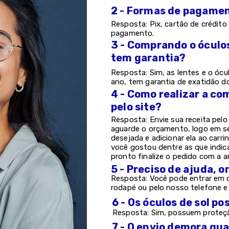
2 - Formas de pagame
Resposta: Pix, cartão de crédito 
pagamento.
3 - Comprando o óculo
tem garantia?
Resposta: Sim, as lentes e o ócu
ano, tem garantia de exatidão d
4 - Como realizar a co
pelo site?
Resposta: Envie sua receita pel
aguarde o orçamento, logo em s
desejada e adicionar ela ao carri
você gostou dentre as que indic
pronto finalize o pedido com a a
5 - Preciso de ajuda, 
Resposta: Você pode entrar em c
rodapé ou pelo nosso telefone 
6 - Os óculos de sol 
Resposta: Sim, possuem proteção
7 - O envio demora qu