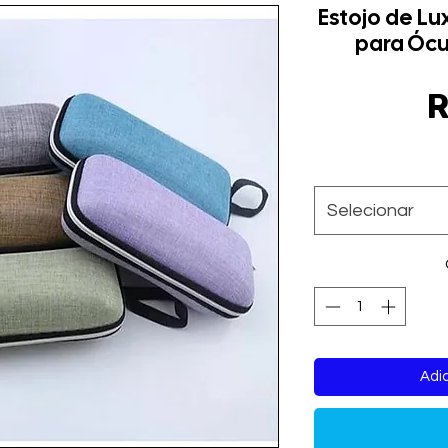
Estojo de Lu
para Ócu
R
Selecionar
Adic