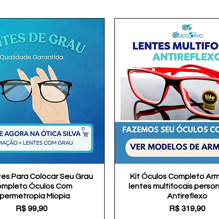
tes Para Colocar Seu Grau
Visualização rápida
Kit Óculos Completo Ar
Visualização rápida
mpleto Óculos Com
lentes multifocais perso
ipermetropia Miopia
Antireflexo
Preço
Preço
R$ 99,90
R$ 319,90