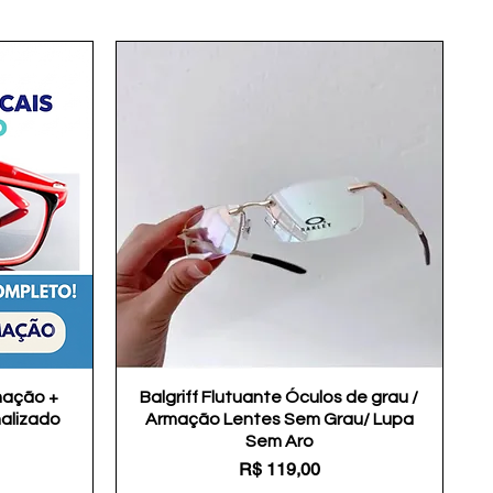
mação +
Balgriff Flutuante Óculos de grau /
Visualização rápida
nalizado
Armação Lentes Sem Grau/ Lupa
Sem Aro
Preço
R$ 119,00