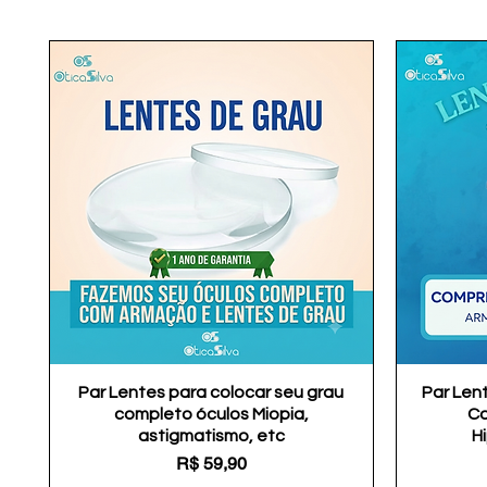
Par Lentes para colocar seu grau
Visualização rápida
Par Len
completo óculos Miopia,
Co
astigmatismo, etc
H
Preço
R$ 59,90