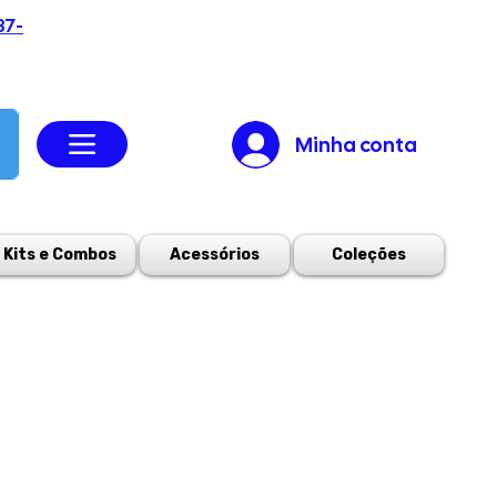
37-
Minha conta
Kits e Combos
Acessórios
Coleções