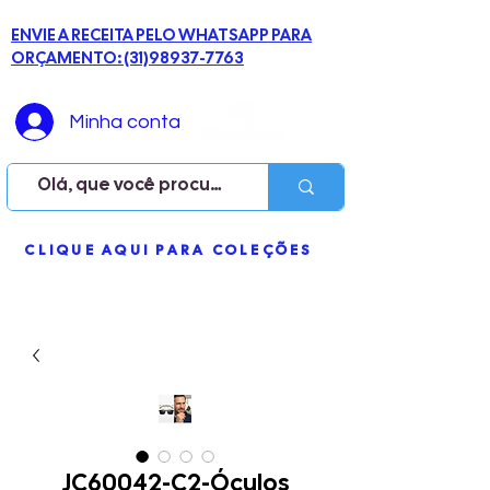
ENVIE A RECEITA PELO WHATSAPP PARA
ORÇAMENTO: (31)98937-7763
Minha conta
ME
CLIQUE AQUI PARA COLEÇÕES
NU
JC60042-C2-Óculos