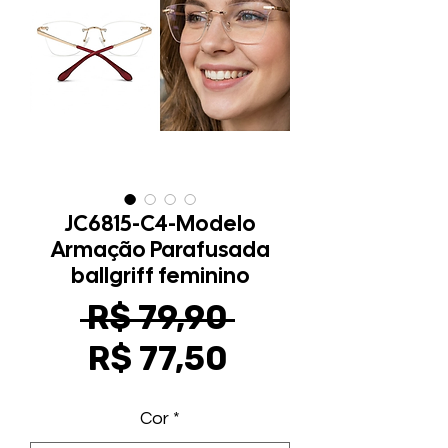
JC6815-C4-Modelo
Armação Parafusada
ballgriff feminino
Preço
 R$ 79,90 
Preço
normal
R$ 77,50
promocional
Cor
*