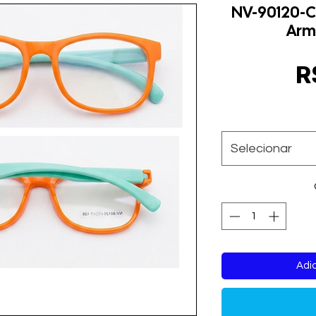
NV-90120-C
Arm
R
Selecionar
Adic