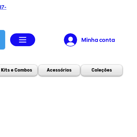
37-
Minha conta
Kits e Combos
Acessórios
Coleções