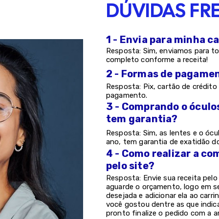
DÚVIDAS FR
1 - Envia para minha c
Resposta: Sim, enviamos para to
completo conforme a receita!
2 - Formas de pagame
Resposta: Pix, cartão de crédito 
pagamento.
3 - Comprando o óculo
tem garantia?
Resposta: Sim, as lentes e o ócu
ano, tem garantia de exatidão d
4 - Como realizar a co
pelo site?
Resposta: Envie sua receita pel
aguarde o orçamento, logo em s
desejada e adicionar ela ao carri
você gostou dentre as que indic
pronto finalize o pedido com a a