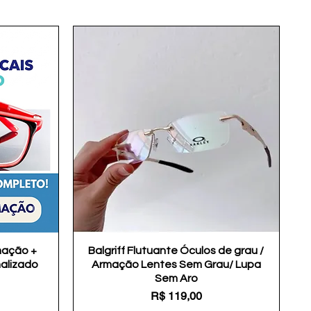
mação +
Balgriff Flutuante Óculos de grau /
Visualização rápida
nalizado
Armação Lentes Sem Grau/ Lupa
Sem Aro
Preço
R$ 119,00