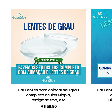
Par Lentes para colocar seu grau
Visualização rápida
Par Len
completo óculos Miopia,
Co
astigmatismo, etc
H
Preço
R$ 59,90