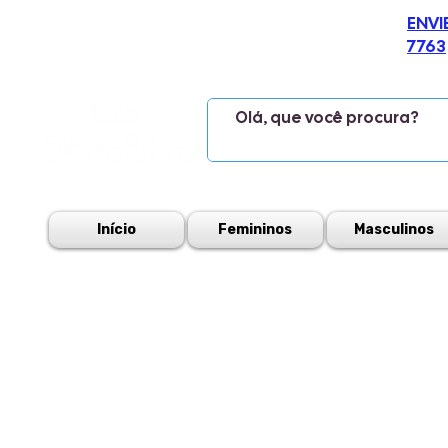
ENVI
7763
Início
Femininos
Masculinos