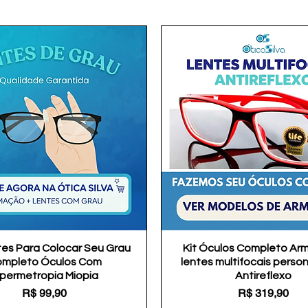
tes Para Colocar Seu Grau
Visualização rápida
Kit Óculos Completo Ar
Visualização rápida
mpleto Óculos Com
lentes multifocais perso
ipermetropia Miopia
Antireflexo
Preço
Preço
R$ 99,90
R$ 319,90