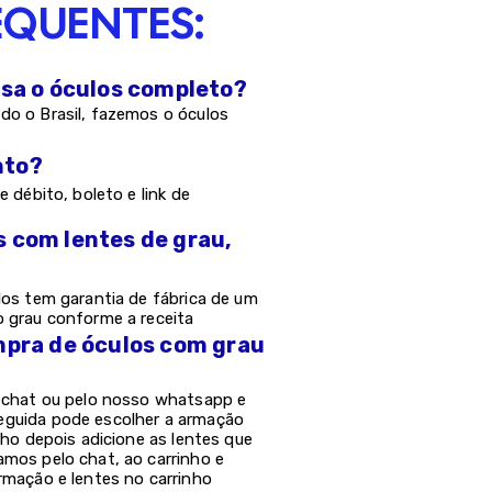
EQUENTES:
asa o óculos completo?
do o Brasil, fazemos o óculos
nto?
e débito, boleto e link de
s com lentes de grau,
los tem garantia de fábrica de um
o grau conforme a receita
mpra de óculos com grau
o chat ou pelo nosso whatsapp e
eguida pode escolher a armação
nho depois adicione as lentes que
amos pelo chat, ao carrinho e
rmação e lentes no carrinho