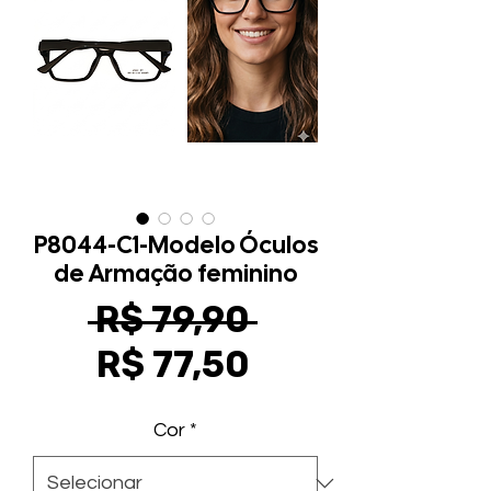
P8044-C1-Modelo Óculos
de Armação feminino
Preço
 R$ 79,90 
Preço
normal
R$ 77,50
promocional
Cor
*