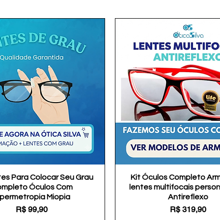
tes Para Colocar Seu Grau
Visualização rápida
Kit Óculos Completo Ar
Visualização rápida
mpleto Óculos Com
lentes multifocais perso
ipermetropia Miopia
Antireflexo
Preço
Preço
R$ 99,90
R$ 319,90