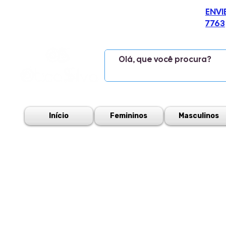
ENVI
7763
Início
Femininos
Masculinos