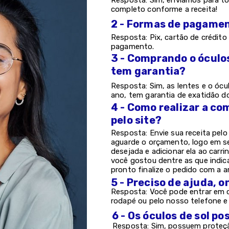
Resposta: Sim, enviamos para to
completo conforme a receita!
2 - Formas de pagame
Resposta: Pix, cartão de crédito 
pagamento.
3 - Comprando o óculo
tem garantia?
Resposta: Sim, as lentes e o ócu
ano, tem garantia de exatidão d
4 - Como realizar a co
pelo site?
Resposta: Envie sua receita pel
aguarde o orçamento, logo em s
desejada e adicionar ela ao carri
você gostou dentre as que indic
pronto finalize o pedido com a a
5 - Preciso de ajuda, 
Resposta: Você pode entrar em c
rodapé ou pelo nosso telefone 
6 - Os óculos de sol 
Resposta: Sim, possuem proteção