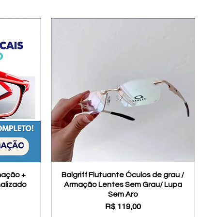
mação +
Balgriff Flutuante Óculos de grau /
Visualização rápida
nalizado
Armação Lentes Sem Grau/ Lupa
Sem Aro
Preço
R$ 119,00