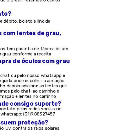
do o Brasil, fazemos o óculos
nto?
e débito, boleto e link de
s com lentes de grau,
los tem garantia de fábrica de um
o grau conforme a receita
mpra de óculos com grau
o chat ou pelo nosso whatsapp e
eguida pode escolher a armação
nho depois adicione as lentes que
amos pelo chat, ao carrinho e
rmação e lentes no carrinho
onde consigo suporte?
ontato pelas redes sociais no
e whatsapp: (31)9'88327457
possuem proteção?
 Uv, contra os raios solares