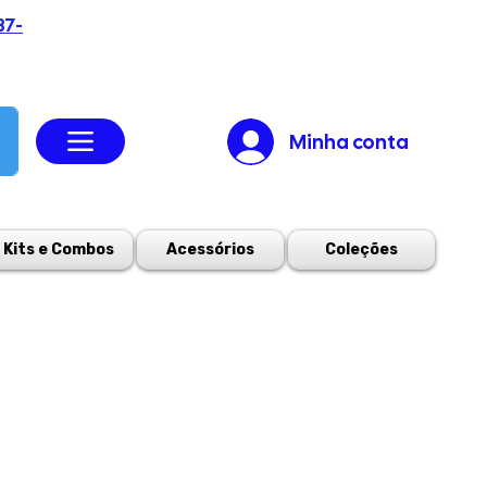
37-
Minha conta
Kits e Combos
Acessórios
Coleções