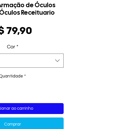
Armação de Óculos
 Óculos Receituario
Preço
$ 79,90
Cor
*
Quantidade
*
ionar ao carrinho
Comprar