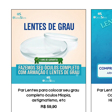
Par Lentes para colocar seu grau
Visualização rápida
Par Len
completo óculos Miopia,
Co
astigmatismo, etc
H
Preço
R$ 59,90