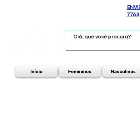
ENVI
7763
Início
Femininos
Masculinos