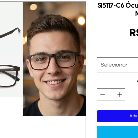
Sl5117-C6 Óc
R
Selecionar
Adic