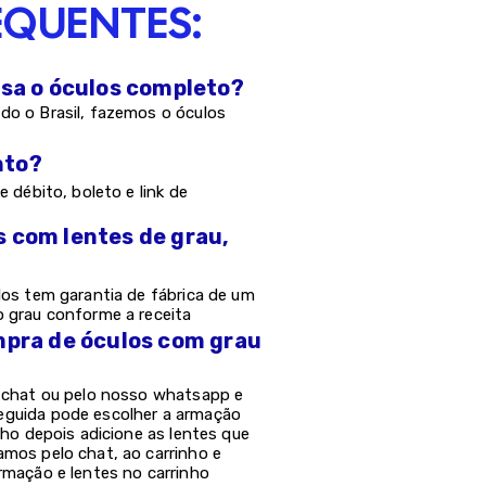
EQUENTES:
asa o óculos completo?
do o Brasil, fazemos o óculos
nto?
e débito, boleto e link de
s com lentes de grau,
los tem garantia de fábrica de um
o grau conforme a receita
mpra de óculos com grau
o chat ou pelo nosso whatsapp e
eguida pode escolher a armação
nho depois adicione as lentes que
amos pelo chat, ao carrinho e
rmação e lentes no carrinho