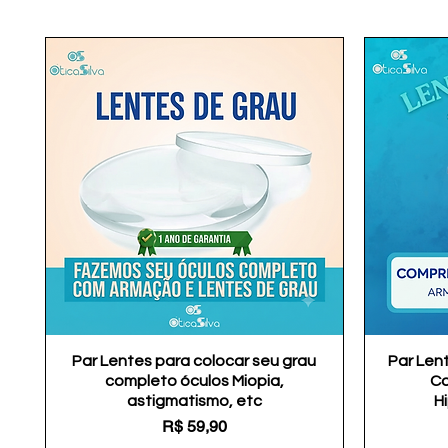
Par Lentes para colocar seu grau
Visualização rápida
Par Len
completo óculos Miopia,
Co
astigmatismo, etc
H
Preço
R$ 59,90