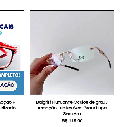
mação +
Balgriff Flutuante Óculos de grau /
Visualização rápida
nalizado
Armação Lentes Sem Grau/ Lupa
Sem Aro
Preço
R$ 119,00