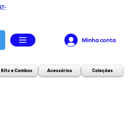
37-
Minha conta
Kits e Combos
Acessórios
Coleções