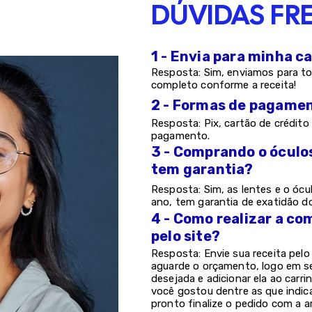
DÚVIDAS FR
1 - Envia para minha c
Resposta: Sim, enviamos para to
completo conforme a receita!
2 - Formas de pagame
Resposta: Pix, cartão de crédito 
pagamento.
3 - Comprando o óculo
tem garantia?
Resposta: Sim, as lentes e o ócu
ano, tem garantia de exatidão d
4 - Como realizar a co
pelo site?
Resposta: Envie sua receita pel
aguarde o orçamento, logo em s
desejada e adicionar ela ao carri
você gostou dentre as que indic
pronto finalize o pedido com a a