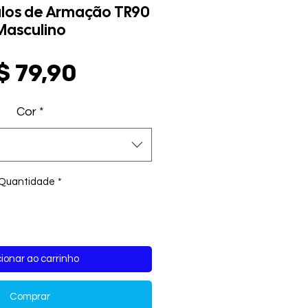
ulos de Armação TR90
Masculino
Preço
$ 79,90
Cor
*
Quantidade
*
ionar ao carrinho
Comprar