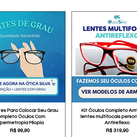
tes Para Colocar Seu Grau
Visualização rápida
Kit Óculos Completo Ar
Visualização rápida
mpleto Óculos Com
lentes multifocais perso
ipermetropia Miopia
Antireflexo
Preço
Preço
R$ 99,90
R$ 319,90