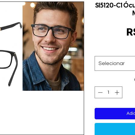
Sl5120-C1 Óc
R
Selecionar
Adic