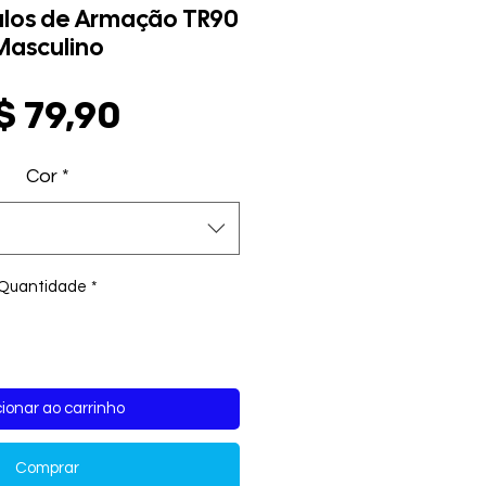
ulos de Armação TR90
Masculino
Preço
$ 79,90
Cor
*
Quantidade
*
ionar ao carrinho
Comprar