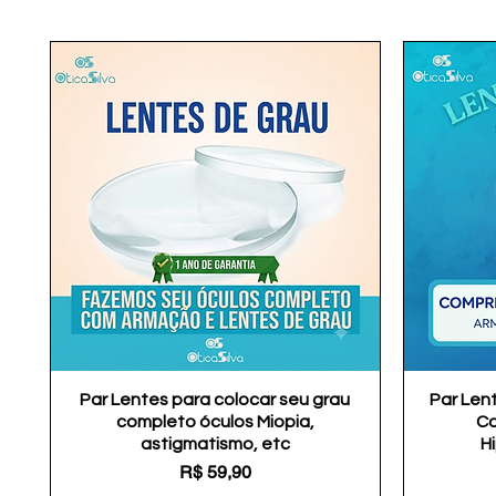
Par Lentes para colocar seu grau
Visualização rápida
Par Len
completo óculos Miopia,
Co
astigmatismo, etc
H
Preço
R$ 59,90