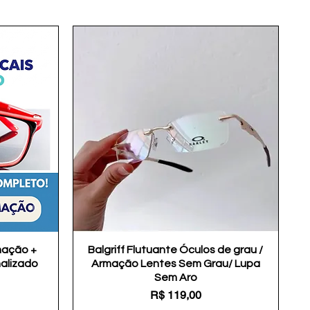
mação +
Balgriff Flutuante Óculos de grau /
Visualização rápida
nalizado
Armação Lentes Sem Grau/ Lupa
Sem Aro
Preço
R$ 119,00