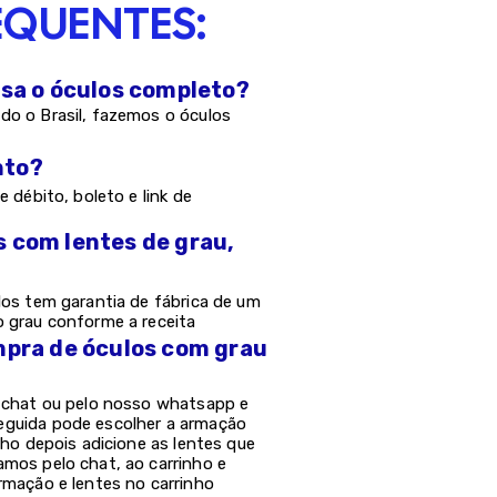
EQUENTES:
asa o óculos completo?
do o Brasil, fazemos o óculos
nto?
e débito, boleto e link de
s com lentes de grau,
los tem garantia de fábrica de um
o grau conforme a receita
mpra de óculos com grau
o chat ou pelo nosso whatsapp e
eguida pode escolher a armação
nho depois adicione as lentes que
amos pelo chat, ao carrinho e
rmação e lentes no carrinho