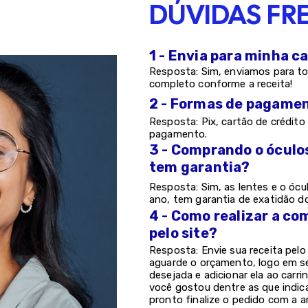
DÚVIDAS FR
1 - Envia para minha c
Resposta: Sim, enviamos para to
completo conforme a receita!
2 - Formas de pagame
Resposta: Pix, cartão de crédito 
pagamento.
3 - Comprando o óculo
tem garantia?
Resposta: Sim, as lentes e o ócu
ano, tem garantia de exatidão d
4 - Como realizar a co
pelo site?
Resposta: Envie sua receita pel
aguarde o orçamento, logo em s
desejada e adicionar ela ao carri
você gostou dentre as que indic
pronto finalize o pedido com a a