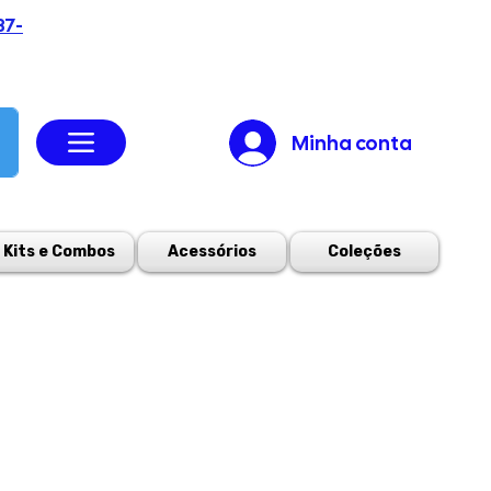
37-
Minha conta
Kits e Combos
Acessórios
Coleções