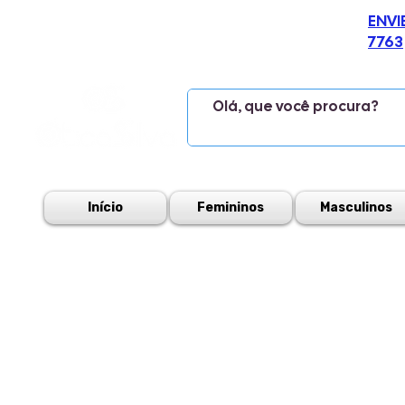
ENVI
7763
Início
Femininos
Masculinos