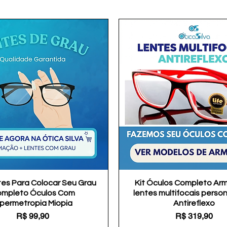
tes Para Colocar Seu Grau
Visualização rápida
Kit Óculos Completo Ar
Visualização rápida
mpleto Óculos Com
lentes multifocais perso
ipermetropia Miopia
Antireflexo
Preço
Preço
R$ 99,90
R$ 319,90