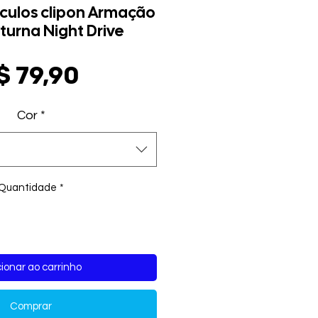
culos clipon Armação
turna Night Drive
Preço
$ 79,90
Cor
*
Quantidade
*
ionar ao carrinho
Comprar