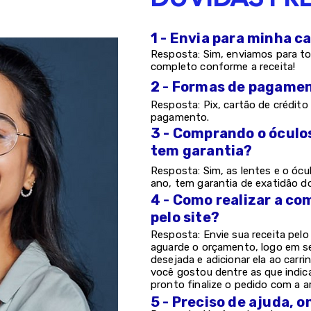
1 - Envia para minha c
Resposta: Sim, enviamos para to
completo conforme a receita!
2 - Formas de pagame
Resposta: Pix, cartão de crédito 
pagamento.
3 - Comprando o óculo
tem garantia?
Resposta: Sim, as lentes e o ócu
ano, tem garantia de exatidão d
4 - Como realizar a co
pelo site?
Resposta: Envie sua receita pel
aguarde o orçamento, logo em s
desejada e adicionar ela ao carri
você gostou dentre as que indic
pronto finalize o pedido com a a
5 - Preciso de ajuda, 