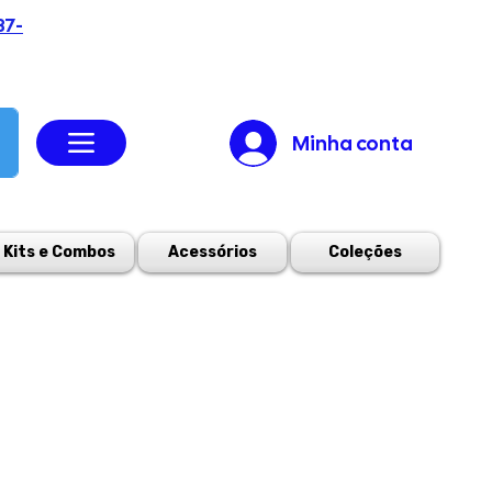
37-
Minha conta
Kits e Combos
Acessórios
Coleções