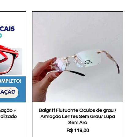
mação +
Balgriff Flutuante Óculos de grau /
Visualização rápida
nalizado
Armação Lentes Sem Grau/ Lupa
Sem Aro
Preço
R$ 119,00