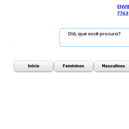
ENVI
7763
Início
Femininos
Masculinos