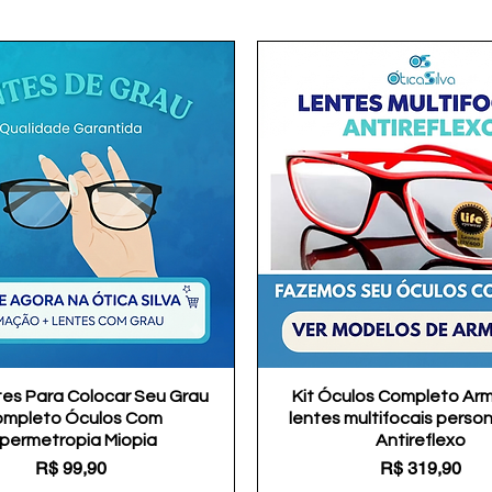
tes Para Colocar Seu Grau
Visualização rápida
Kit Óculos Completo Ar
Visualização rápida
mpleto Óculos Com
lentes multifocais perso
ipermetropia Miopia
Antireflexo
Preço
Preço
R$ 99,90
R$ 319,90