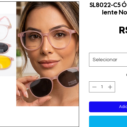
SL8022-C5 Ó
lente No
R
Selecionar
Adic