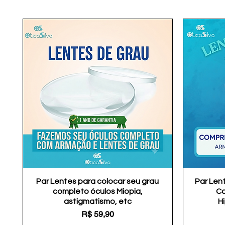
Par Lentes para colocar seu grau
Visualização rápida
Par Len
completo óculos Miopia,
Co
astigmatismo, etc
H
Preço
R$ 59,90