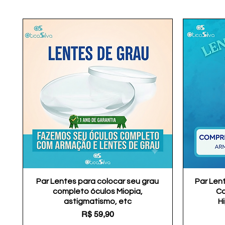
Par Lentes para colocar seu grau
Visualização rápida
Par Len
completo óculos Miopia,
Co
astigmatismo, etc
H
Preço
R$ 59,90