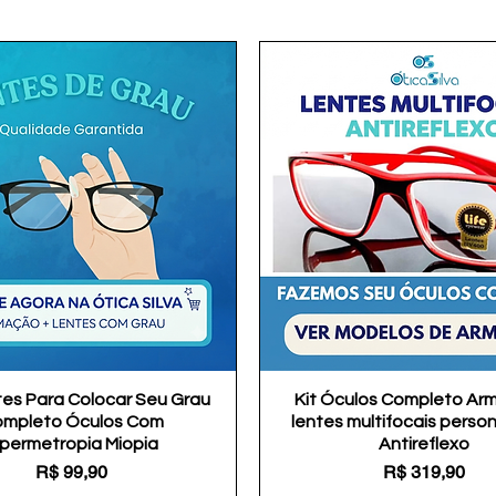
tes Para Colocar Seu Grau
Visualização rápida
Kit Óculos Completo Ar
Visualização rápida
mpleto Óculos Com
lentes multifocais perso
ipermetropia Miopia
Antireflexo
Preço
Preço
R$ 99,90
R$ 319,90