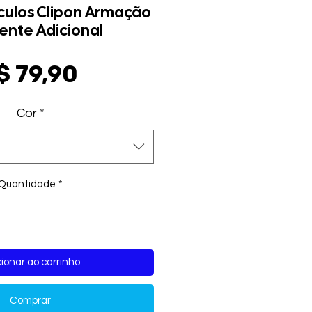
culos Clipon Armação
ente Adicional
Preço
$ 79,90
Cor
*
Quantidade
*
ionar ao carrinho
Comprar