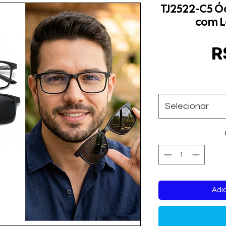
TJ2522-C5 Ó
com L
R
Selecionar
Adic