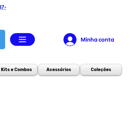
37-
Minha conta
Kits e Combos
Acessórios
Coleções