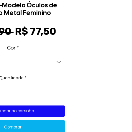
-Modelo Óculos de
 Metal Feminino
Preço
Preço
90 
R$ 77,50
normal
promocional
Cor
*
Quantidade
*
ionar ao carrinho
Comprar