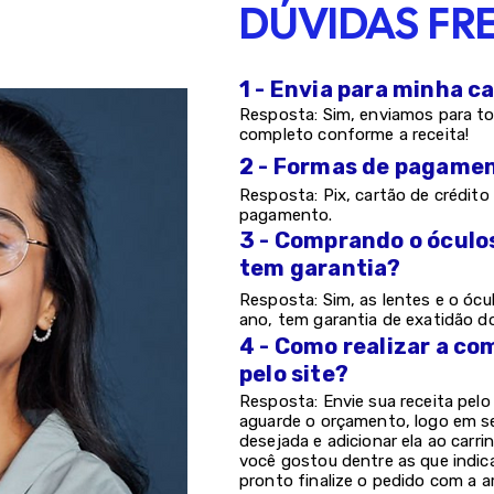
DÚVIDAS FR
1 - Envia para minha c
Resposta: Sim, enviamos para to
completo conforme a receita!
2 - Formas de pagame
Resposta: Pix, cartão de crédito 
pagamento.
3 - Comprando o óculo
tem garantia?
Resposta: Sim, as lentes e o ócu
ano, tem garantia de exatidão d
4 - Como realizar a co
pelo site?
Resposta: Envie sua receita pel
aguarde o orçamento, logo em s
desejada e adicionar ela ao carri
você gostou dentre as que indic
pronto finalize o pedido com a a