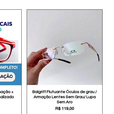
mação +
Balgriff Flutuante Óculos de grau /
Visualização rápida
nalizado
Armação Lentes Sem Grau/ Lupa
Sem Aro
Preço
R$ 119,00