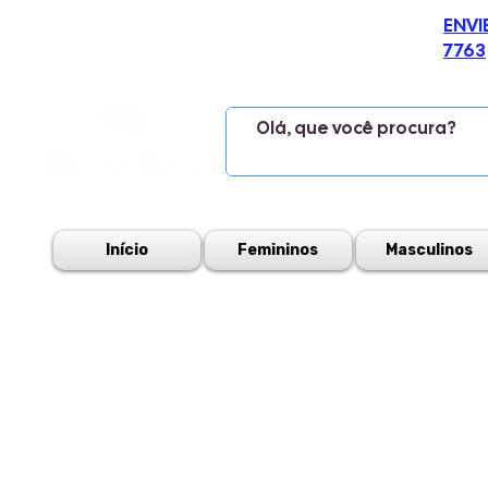
ENVI
7763
Início
Femininos
Masculinos