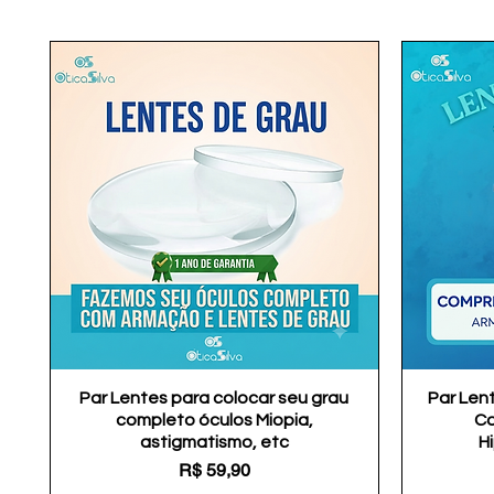
Par Lentes para colocar seu grau
Visualização rápida
Par Len
completo óculos Miopia,
Co
astigmatismo, etc
H
Preço
R$ 59,90