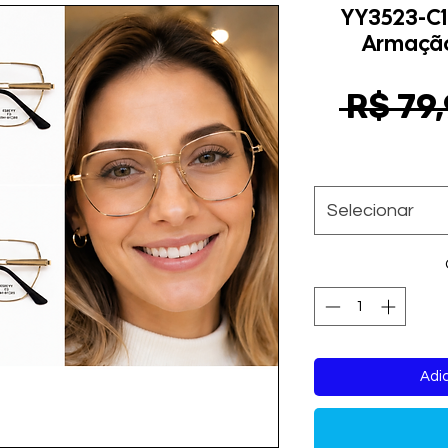
YY3523-C1
Armação
 R$ 79,
Selecionar
Adic