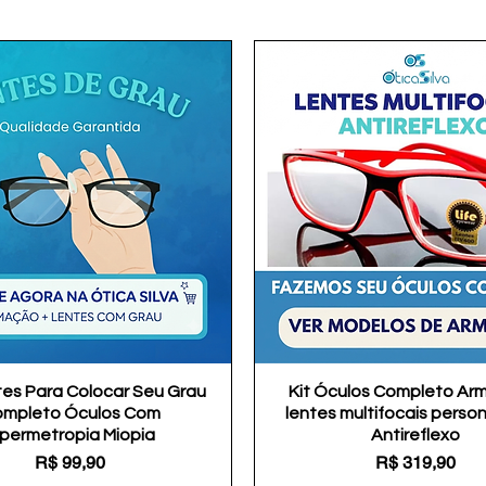
tes Para Colocar Seu Grau
Visualização rápida
Kit Óculos Completo Ar
Visualização rápida
mpleto Óculos Com
lentes multifocais perso
ipermetropia Miopia
Antireflexo
Preço
Preço
R$ 99,90
R$ 319,90