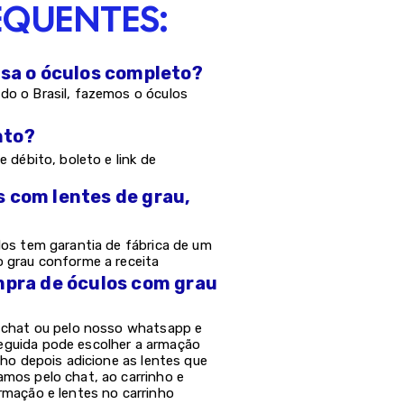
EQUENTES:
asa o óculos completo?
do o Brasil, fazemos o óculos
nto?
e débito, boleto e link de
s com lentes de grau,
los tem garantia de fábrica de um
o grau conforme a receita
mpra de óculos com grau
o chat ou pelo nosso whatsapp e
eguida pode escolher a armação
nho depois adicione as lentes que
amos pelo chat, ao carrinho e
rmação e lentes no carrinho