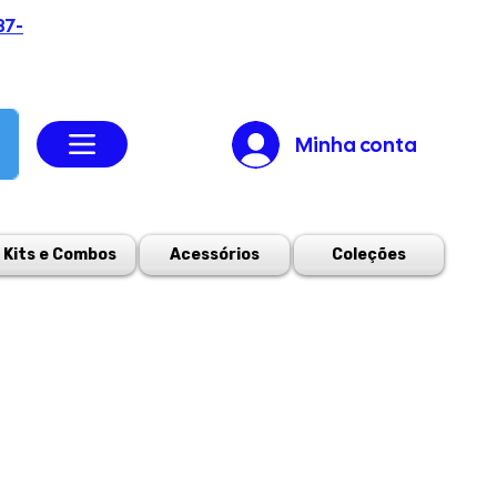
37-
Minha conta
Kits e Combos
Acessórios
Coleções