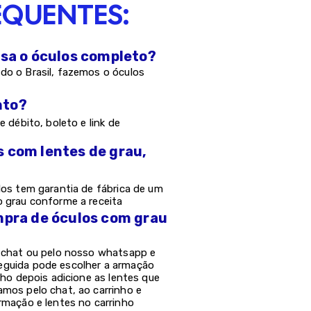
EQUENTES:
asa o óculos completo?
do o Brasil, fazemos o óculos
nto?
e débito, boleto e link de
s com lentes de grau,
los tem garantia de fábrica de um
o grau conforme a receita
mpra de óculos com grau
o chat ou pelo nosso whatsapp e
eguida pode escolher a armação
nho depois adicione as lentes que
amos pelo chat, ao carrinho e
rmação e lentes no carrinho