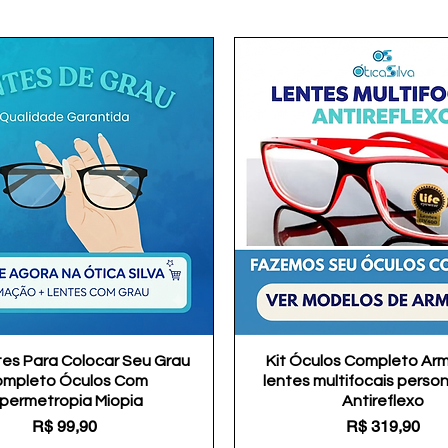
tes Para Colocar Seu Grau
Visualização rápida
Kit Óculos Completo Ar
Visualização rápida
mpleto Óculos Com
lentes multifocais perso
ipermetropia Miopia
Antireflexo
Preço
Preço
R$ 99,90
R$ 319,90