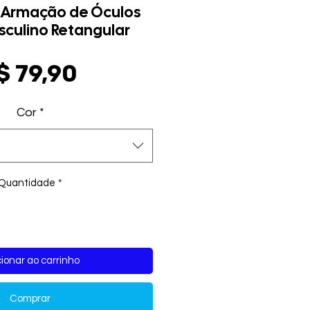
 Armação de Óculos
culino Retangular
Preço
$ 79,90
Cor
*
Quantidade
*
ionar ao carrinho
Comprar