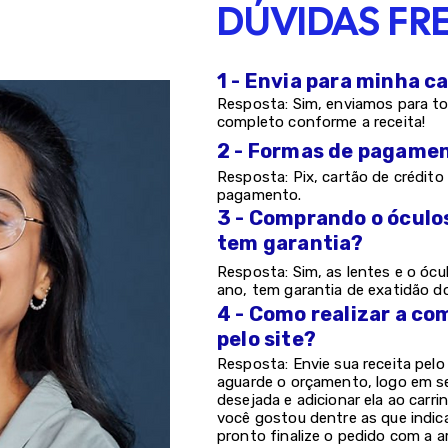
DÚVIDAS FR
1 - Envia para minha c
Resposta: Sim, enviamos para to
completo conforme a receita!
2 - Formas de pagame
Resposta: Pix, cartão de crédito 
pagamento.
3 - Comprando o óculo
tem garantia?
Resposta: Sim, as lentes e o ócu
ano, tem garantia de exatidão d
4 - Como realizar a co
pelo site?
Resposta: Envie sua receita pel
aguarde o orçamento, logo em s
desejada e adicionar ela ao carri
você gostou dentre as que indic
pronto finalize o pedido com a a