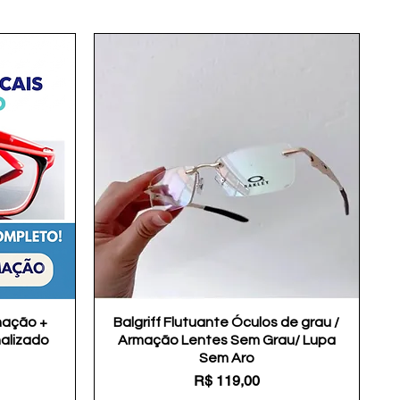
mação +
Balgriff Flutuante Óculos de grau /
Visualização rápida
nalizado
Armação Lentes Sem Grau/ Lupa
Sem Aro
Preço
R$ 119,00