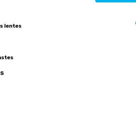
s lentes
astes
ES