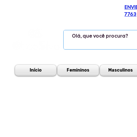
ENVI
7763
Início
Femininos
Masculinos