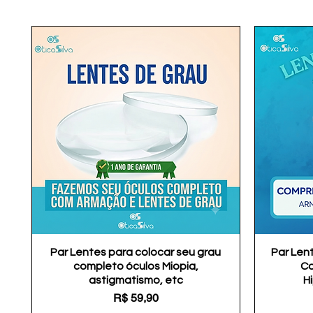
Par Lentes para colocar seu grau
Visualização rápida
Par Len
completo óculos Miopia,
Co
astigmatismo, etc
H
Preço
R$ 59,90